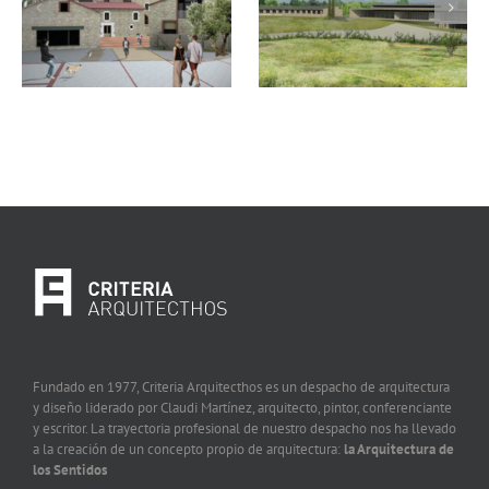
Aiguagelida,
bungalows Can
Tamariu. Girona
Reig
Fundado en 1977, Criteria Arquitecthos es un despacho de arquitectura
y diseño liderado por Claudi Martínez, arquitecto, pintor, conferenciante
y escritor. La trayectoria profesional de nuestro despacho nos ha llevado
a la creación de un concepto propio de arquitectura:
la Arquitectura de
los Sentidos