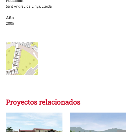
Población
Sant Andreu de Linyà, Lleida
Año
2005
Proyectos relacionados
Conjunto
Hotel
residencial de