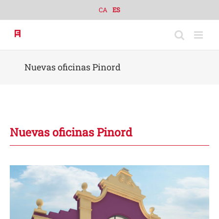
Skip
CA
ES
to
content
Nuevas oficinas Pinord
Nuevas oficinas Pinord