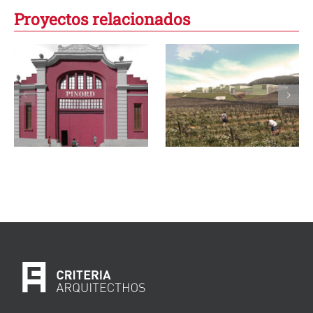
Proyectos relacionados
Nueva bodega
Cavas Portell,
Pinord
nueva bodega