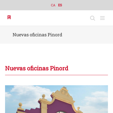
Skip
CA
ES
to
content
Nuevas oficinas Pinord
Nuevas oficinas Pinord