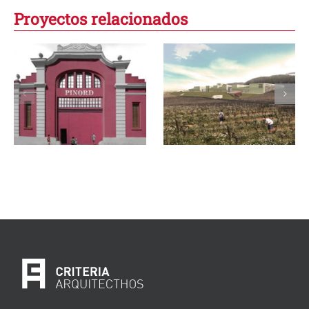
Proyectos relacionados
Nueva bodega
Cavas Portell,
Pinord
nueva bodega