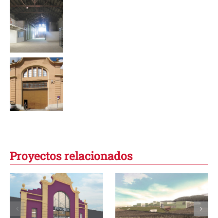
Proyectos relacionados
Nueva bodega
Cavas Portell,
Pinord
nueva bodega