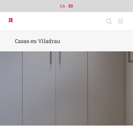
Skip
CA
ES
to
content
Casas en Viladrau