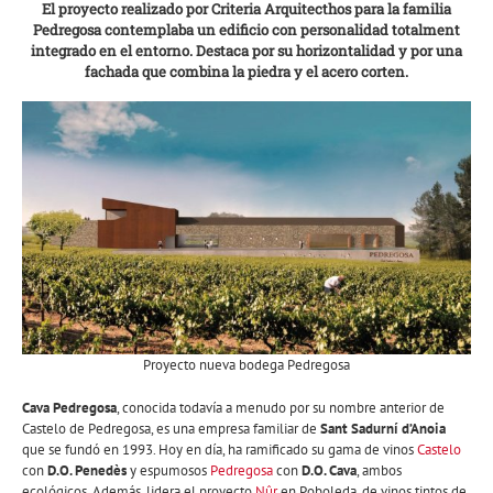
El proyecto realizado por Criteria Arquitecthos para la familia
Pedregosa contemplaba un edificio con personalidad totalment
integrado en el entorno. Destaca por su horizontalidad y por una
fachada que combina la piedra y el acero corten.
Proyecto nueva bodega Pedregosa
Cava Pedregosa
, conocida todavía a menudo por su nombre anterior de
Castelo de Pedregosa, es una empresa familiar de
Sant Sadurní d’Anoia
que se fundó en 1993. Hoy en día, ha ramificado su gama de vinos
Castelo
con
D.O. Penedès
y espumosos
Pedregosa
con
D.O. Cava
, ambos
ecológicos. Además, lidera el proyecto
Nûr
en Poboleda, de vinos tintos de