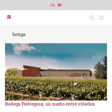
Skip
CA
ES
to
content
botiga
Bodega Pedregosa, un sueño entre viñedos