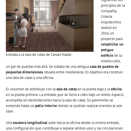
principios de la
compañía,
Criteria
Arquitecthos
realizó en
2016 un
proyecto para
rehabilitar un
antiguo
Entrada a la sala de catas de Canals Nadal
edificio
de la
misma calle,
un par de puertas más allá. Se trataba de una antigua
casa de pueblo de
pequeñas dimensiones
, situada entre medianeras. El objetivo era construir
una sala de catas y una oficina.
El volumen se distribuye con la
sala de catas
en la planta baja y la
oficina
en la planta primera. La entrada, que se lleva a cabo bajo un doble espacio,
acompaña sin delimitaciones hacia la sala de catas. Su pavimento se
extiende hasta un
patio interior
donde se podrían realizar eventos al aire
libre.
Una
escalera longitudinal
sube hacia la oficina desde la misma entrada,
una configuración que contribuye a separar ambos usos y las circulaciones.