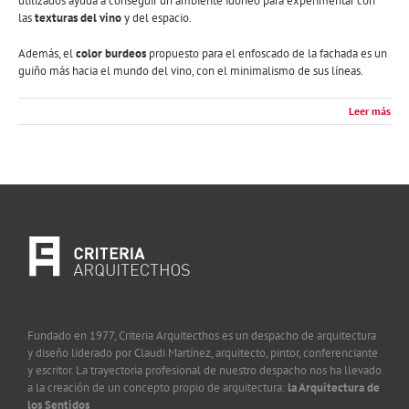
utilizados ayuda a conseguir un ambiente idóneo para experimentar con
las
texturas del vino
y del espacio.
Además, el
color burdeos
propuesto para el enfoscado de la fachada es un
guiño más hacia el mundo del vino, con el minimalismo de sus líneas.
Leer más
Fundado en 1977, Criteria Arquitecthos es un despacho de arquitectura
y diseño liderado por Claudi Martínez, arquitecto, pintor, conferenciante
y escritor. La trayectoria profesional de nuestro despacho nos ha llevado
a la creación de un concepto propio de arquitectura:
la Arquitectura de
los Sentidos