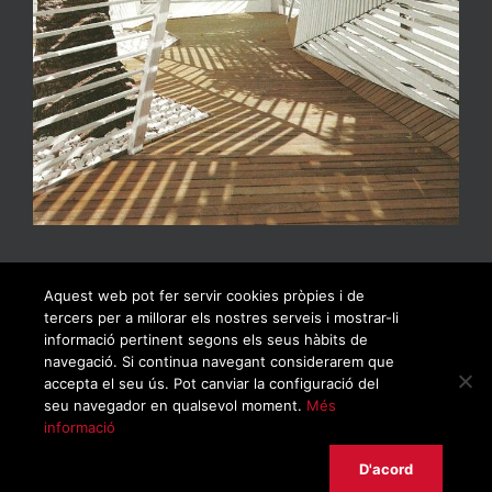
Aquest web pot fer servir cookies pròpies i de
tercers per a millorar els nostres serveis i mostrar-li
informació pertinent segons els seus hàbits de
navegació. Si continua navegant considerarem que
accepta el seu ús. Pot canviar la configuració del
seu navegador en qualsevol moment.
Més
informació
© Copyrigh 2019 | Todos los derechos reservados |
Política de privacidad
|
Aviso legal
|
Política de cookies
D'acord