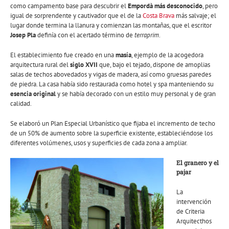
como campamento base para descubrir el
Empordà más desconocido
, pero
igual de sorprendente y cautivador que el de la
Costa Brava
más salvaje; el
lugar donde termina la llanura y comienzan las montañas, que el escritor
Josep Pla
definía con el acertado término de
terraprim
.
El establecimiento fue creado en una
masía
, ejemplo de la acogedora
arquitectura rural del
siglo XVII
que, bajo el tejado, dispone de amoplias
salas de techos abovedados y vigas de madera, así como gruesas paredes
de piedra. La casa había sido restaurada como hotel y spa manteniendo su
esencia original
y se había decorado con un estilo muy personal y de gran
calidad.
Se elaboró un Plan Especial Urbanístico que fijaba el incremento de techo
de un 50% de aumento sobre la superficie existente, estableciéndose los
diferentes volúmenes, usos y superficies de cada zona a ampliar.
El granero y el
pajar
La
intervención
de Criteria
Arquitecthos