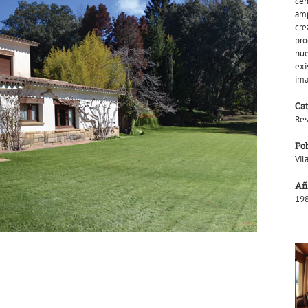
cen
amp
cre
pro
nue
exi
ima
Ca
Res
Po
Vil
Añ
198