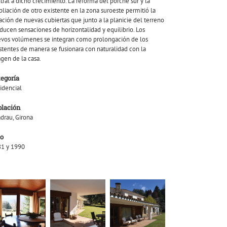
tral a dicho crecimiento. La reforma del porche sur y la
liación de otro existente en la zona suroeste permitió la
ación de nuevas cubiertas que junto a la planicie del terreno
ducen sensaciones de horizontalidad y equilibrio. Los
vos volúmenes se integran como prolongación de los
stentes de manera se fusionara con naturalidad con la
gen de la casa.
tegoría
idencial
blación
adrau, Girona
o
1 y 1990