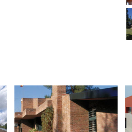
n
Casa taller para un escultor en
Olérdola