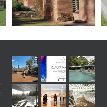
,
e
to