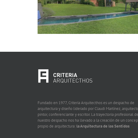
Fundado en 1977, Criteria Arquitecthos es un despacho de
arquitectura y diseño liderado por Claudi Martínez, arquitecto
pintor, conferenciante y escritor. La trayectoria profesional d
nuestro despacho nos ha llevado a la creación de un concep
propio de arquitectura:
la Arquitectura de los Sentidos