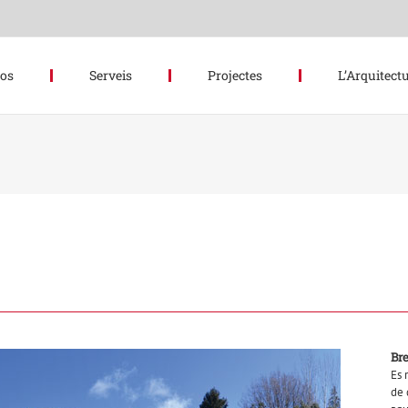
hos
Serveis
Projectes
L’Arquitectu
Br
Es 
de 