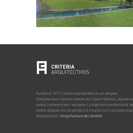
Fundat al 1977, Criteria Arquitecthos és un despatx
d’arquitectura i disseny liderat per Claudi Martínez, arquitecte
pintor, conferenciant i escriptor. La trajectòria professional de
nostre despatx ens ha portat a la creació d’un concepte prop
d’arquitectura:
l’Arquitectura del Sentits