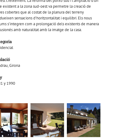
est creixement. La reforma del porxo sud i l’ampliació d’un
re existent a la zona sud-oest va permetre la creació de
es cobertes que al costat de la planura del terreny
dueixen sensacions d’horitzontalitat i equilibri. Els nous
ums s’integren com a prolongació dels existents de manera
fusionés amb naturalitat amb la imatge de la casa.
tegoria
idencial
blació
adrau, Girona
y
1 y 1990