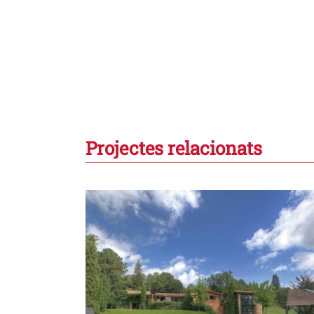
Projectes relacionats
 d’un parc
Casa taller per a una pintora 
Bellaterra