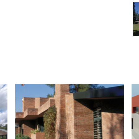
a
Casa taller per a un escultor a
Olérdola