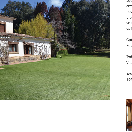
aqu
alt
nov
pro
vol
es 
Ca
Res
Po
Vil
An
198