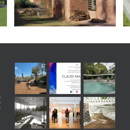
,
l
i