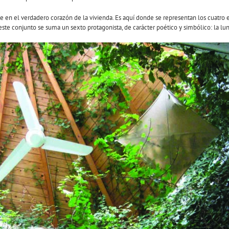
rte en el verdadero corazón de la vivienda. Es aquí donde se representan los cuatro
ste conjunto se suma un sexto protagonista, de carácter poético y simbólico: la lun