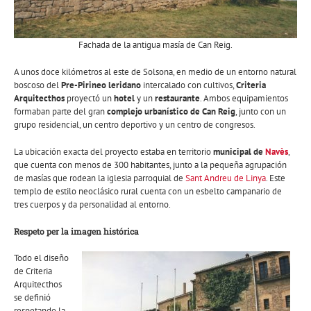
Fachada de la antigua masía de Can Reig.
A unos doce kilómetros al este de Solsona, en medio de un entorno natural
boscoso del
Pre-Pirineo leridano
intercalado con cultivos,
Criteria
Arquitecthos
proyectó un
hotel
y un
restaurante
. Ambos equipamientos
formaban parte del gran
complejo urbanístico de Can Reig
, junto con un
grupo residencial, un centro deportivo y un centro de congresos.
La ubicación exacta del proyecto estaba en territorio
municipal de
Navès
,
que cuenta con menos de 300 habitantes, junto a la pequeña agrupación
de masías que rodean la iglesia parroquial de
Sant Andreu de Linya
. Este
templo de estilo neoclásico rural cuenta con un esbelto campanario de
tres cuerpos y da personalidad al entorno.
Respeto per la imagen histórica
Todo el diseño
de Criteria
Arquitecthos
se definió
respetando la