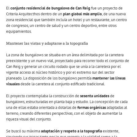
El
conjunto residencial de bungalows de Can Reig
fue un proyecto de
Criteria Arquitecthos dentro de un
plan global más amplio
, de una nueva
zona residencial que también incluía un hotel y un restaurante, un centro
de congresos, un centro de salud y un centro deportivo, entre otros
equipamientos.
Mantener las vistas y adaptarse a la topografía
La zona de bungalows se situaba en un área delimitada por la carretera
preexistente y un nuevo vial, proyectado para recorrer todo el conjunto de
Can Reig y generar un circuito rodado que se unía a la carretera por el
vigente acceso al núcleo histórico y por el extremo sur del sector
planeado. La disposición de los bungalows permitía
mantener las líneas
visuales
desde la carretera al conjunto edificado tradicional.
El proyecto contemplaba la construcción de
sesenta unidades
de
bungalows, estructuradas en planta baja y estudio. La concepción de cada
una de ellas estaba orientada a dotarlas de
formas orgánicas
adaptadas al
terreno, creando diferentes perspectivas, con el objeto de aumentar la
riqueza visual del conjunto.
Se buscó su máxima
adaptación y respeto a la topografía
existente,
siguiendo sus trazas tanto por lo que respeta a la vialidad como a la