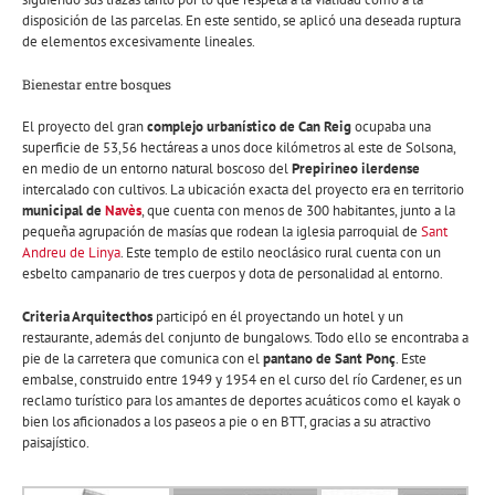
disposición de las parcelas. En este sentido, se aplicó una deseada ruptura
de elementos excesivamente lineales.
Bienestar entre bosques
El proyecto del gran
complejo urbanístico de Can Reig
ocupaba una
superficie de 53,56 hectáreas a unos doce kilómetros al este de Solsona,
en medio de un entorno natural boscoso del
Prepirineo ilerdense
intercalado con cultivos. La ubicación exacta del proyecto era en territorio
municipal de
Navès
, que cuenta con menos de 300 habitantes, junto a la
pequeña agrupación de masías que rodean la iglesia parroquial de
Sant
Andreu de Linya
. Este templo de estilo neoclásico rural cuenta con un
esbelto campanario de tres cuerpos y dota de personalidad al entorno.
Criteria Arquitecthos
participó en él proyectando un hotel y un
restaurante, además del conjunto de bungalows. Todo ello se encontraba a
pie de la carretera que comunica con el
pantano de Sant Ponç
. Este
embalse, construido entre 1949 y 1954 en el curso del río Cardener, es un
reclamo turístico para los amantes de deportes acuáticos como el kayak o
bien los aficionados a los paseos a pie o en BTT, gracias a su atractivo
paisajístico.