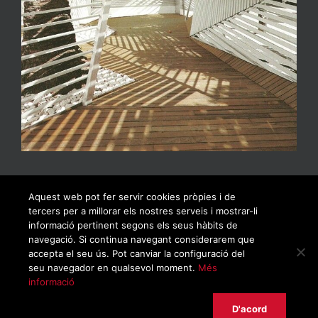
Aquest web pot fer servir cookies pròpies i de
tercers per a millorar els nostres serveis i mostrar-li
informació pertinent segons els seus hàbits de
navegació. Si continua navegant considerarem que
accepta el seu ús. Pot canviar la configuració del
seu navegador en qualsevol moment.
Més
informació
© Copyrigh 2019 | Todos los derechos reservados |
Política de privacidad
|
Aviso legal
|
Política de cookies
D'acord