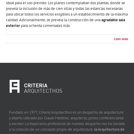
ideal para el uso previsto. Los planos contemplaban dos plantas, donde se
preveía la inclusión de más de cien sillas y todas las estancias necesarias
para ubicar todos los servicios exigibles a un establecimiento de la máxima
calidad. Adicionalmente, se preveía la construcción de una
agradable sala
exterior
para ochenta comensales más.
Leer más
Fundado en 1977, Criteria Arquitecthos es un despacho de arquitectura
y diseño liderado por Claudi Martínez, arquitecto, pintor, conferenciante
y escritor. La trayectoria profesional de nuestro despacho nos ha llevado
a la creación de un concepto propio de arquitectura:
la Arquitectura de