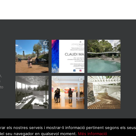
,
e
to
orar els nostres serveis i mostrar-li informació pertinent segons els se
ó del seu navegador en qualsevol moment.
Més informació