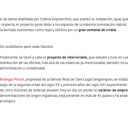
las tareas diseñadas por Criteria Arquitecthos, que planeó su instalación, igual qu
z respecta, el proyecto quiso dotar a los espacios de la máxima iluminación natural
 la fachada, elementos como rejas y librillos por un
gran ventanal de cristal
,
Un mobiliario para cada función
Finalmente, se llevó a cabo el
proyecto de interiorismo
, que estudió y tuvo en cu
distribución de las oficinas, más allá de las estancias ya mencionadas, también incluye
administración y contabilidad.
Bodegas Pinord
, propiedad de la familia Tetas de Sant Cugat Sesgarrigues, se insta
largo de la segunda mitad del siglo XX y primeros años del siglo XXI experimentó
de cinco millones de botellas anuales. Hoy en día, sin perder el
carácter de empres
denominaciones de origen españolas, está presente en más de 45 países y ha arra
ecológica.