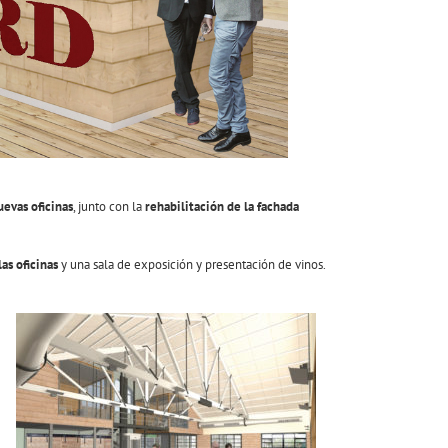
uevas oficinas
, junto con la
rehabilitación de la fachada
as oficinas
y una sala de exposición y presentación de vinos.