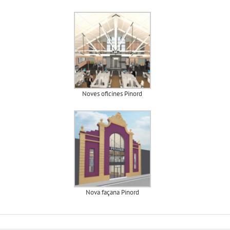
Noves oficines Pinord
Nova façana Pinord