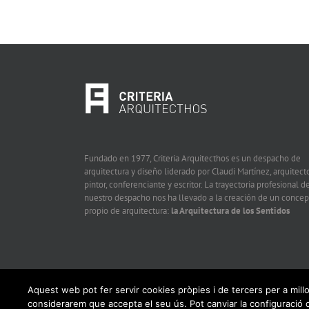
Fundado en 1977, Criteria Arquitecthos es un despacho de
arquitectura y diseño liderado por Claudi Martínez, arquitecto
pintor, conferenciante y escritor. La trayectoria profesional d
nuestro despacho nos ha llevado a la creación de un concep
propio de arquitectura:
la Arquitectura de los Sentidos
Aquest web pot fer servir cookies pròpies i de tercers per a mill
considerarem que accepta el seu ús. Pot canviar la configuraci