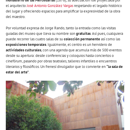
monasterio de las Mercedarias
(1878), su adecuación fue proyectada por
el arquitecto
José Antonio González Vargas
respetando el legado histórico
del lugar y ofreciendo espacios para amplificar la expresividad de la obra
del maestro.
Por voluntad expresa de Jorge Rando, tanto la entrada como las visitas
guiadas del museo que lleva su nombre son
gratuitas
. Así pues, cualquiera
puede recorrer las cuatro salas de su
colección permanente
así como las
exposiciones temporales
. Igualmente, el centro es un hervidero de
actividades culturales
, con una agenda que acumula más de 500 eventos
desde su apertura: desde conferencias y coloquios hasta conciertos o
cinefórum, pasando por obras teatrales, talleres infantiles o encuentros
literarios y filosóficos. Un frenesí divulgador que lo convierte en
“la sala de
estar del arte”
.