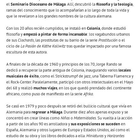
el
Seminario Diocesano de Málaga
. Allí, descubrió la
filosofía y la teología
,
ramas del conocimiento que lo acompañarían a lo largo de toda la vida y
que le revelaron a los grandes nombres de la cultura alemana.
Con los 20 años recién cumplidos, se instaló en
Colonia
, donde estudió
filosofía y
empezó a pintar de forma incansable
: los vagabundos urbanos
de sus
Clochards
, las prostitutas de su barrio de la serie
Prostitución
o el
ciclo de
La Pasión de Käthe Kollwitz
tras quedar impactado por una famosa
escultura de esta autora.
A finales de la década de 1960 y principios de los 70, Jorge Rando se
dedicó a recuperar la parte antigua de Colonia, inaugurando varios
locales
musicales de éxito
, como el Strickstrumpf de jazz, una Taberna Flamenca y
el Rock-Center. Paralelamente, participó con otros intelectuales en el Mayo
del 68 y realizó
muchos viajes
, en los que quedó prendado del continente
africano, como puso de manifiesto en la serie
Afrika
.
Se casó en 1979 y poco después se retiró del bullicio cultural que vivía en
Alemania para
regresar a Málaga
. Durante diez años apenas expuso y se
concentró en crear líneas como
Niños
o
Maternidades.
Su vuelta a la acción
a partir de los años 90 es arrolladora y
sus exposiciones se suceden
en
España, Alemania y otros lugares de Europa y Estados Unidos, así como el
estudio de su obra y los libros dedicados a ella.
Miniaturas
y
Horizontes