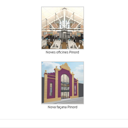
Noves oficines Pinord
Nova façana Pinord