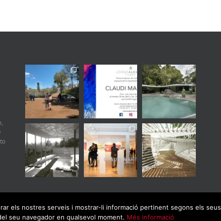
,
e
to
orar els nostres serveis i mostrar-li informació pertinent segons els se
ó del seu navegador en qualsevol moment.
Més informació