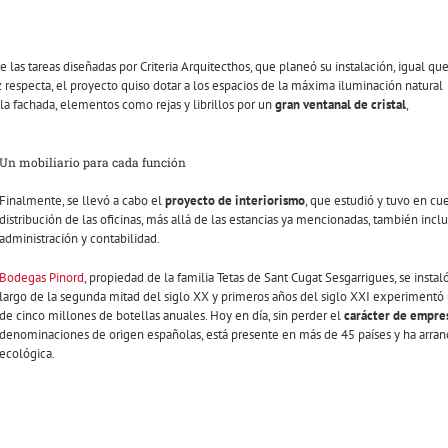
las tareas diseñadas por Criteria Arquitecthos, que planeó su instalación, igual qu
z respecta, el proyecto quiso dotar a los espacios de la máxima iluminación natural
 la fachada, elementos como rejas y librillos por un
gran ventanal de cristal
,
Un mobiliario para cada función
Finalmente, se llevó a cabo el
proyecto de interiorismo
, que estudió y tuvo en cu
distribución de las oficinas, más allá de las estancias ya mencionadas, también incluye
administración y contabilidad.
Bodegas Pinord
, propiedad de la familia Tetas de Sant Cugat Sesgarrigues, se insta
largo de la segunda mitad del siglo XX y primeros años del siglo XXI experimentó
de cinco millones de botellas anuales. Hoy en día, sin perder el
carácter de empres
denominaciones de origen españolas, está presente en más de 45 países y ha arra
ecológica.