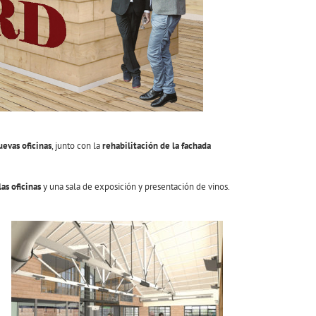
uevas oficinas
, junto con la
rehabilitación de la fachada
as oficinas
y una sala de exposición y presentación de vinos.