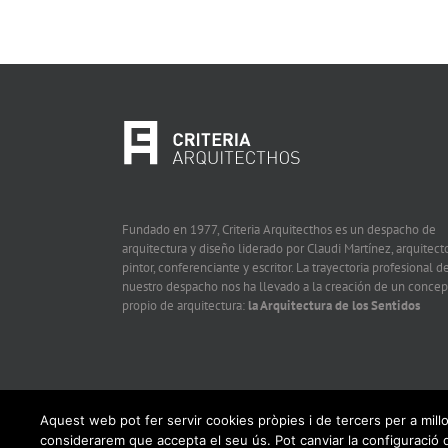
Fundado en 1977, Criteria Arquitecthos es un despacho de
arquitectura y diseño liderado por Claudi Martínez, arquitecto
pintor, conferenciante y escritor. La trayectoria profesional d
nuestro despacho nos ha llevado a la creación de un concep
propio de arquitectura:
la Arquitectura de los Sentidos
Aquest web pot fer servir cookies pròpies i de tercers per a mill
considerarem que accepta el seu ús. Pot canviar la configuraci