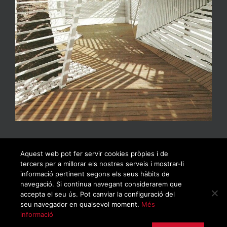
Aquest web pot fer servir cookies pròpies i de
tercers per a millorar els nostres serveis i mostrar-li
informació pertinent segons els seus hàbits de
navegació. Si continua navegant considerarem que
accepta el seu ús. Pot canviar la configuració del
seu navegador en qualsevol moment.
Més
informació
© Copyrigh 2019 | Todos los derechos reservados |
Política de privacidad
|
Aviso legal
|
Política de cookies