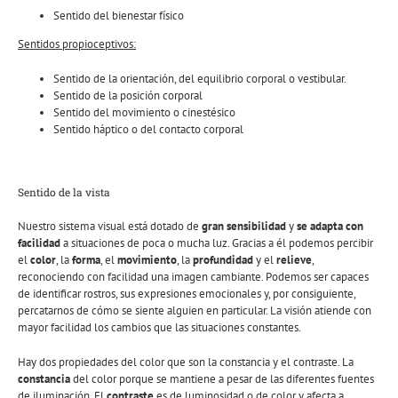
Sentido del bienestar físico
Sentidos propioceptivos:
Sentido de la orientación, del equilibrio corporal o vestibular.
Sentido de la posición corporal
Sentido del movimiento o cinestésico
Sentido háptico o del contacto corporal
Sentido de la vista
Nuestro sistema visual está dotado de
gran sensibilidad
y
se adapta con
facilidad
a situaciones de poca o mucha luz. Gracias a él podemos percibir
el
color
, la
forma
, el
movimiento
, la
profundidad
y el
relieve
,
reconociendo con facilidad una imagen cambiante. Podemos ser capaces
de identificar rostros, sus expresiones emocionales y, por consiguiente,
percatarnos de cómo se siente alguien en particular. La visión atiende con
mayor facilidad los cambios que las situaciones constantes.
Hay dos propiedades del color que son la constancia y el contraste. La
constancia
del color porque se mantiene a pesar de las diferentes fuentes
de iluminación. El
contraste
es de luminosidad o de color y afecta a