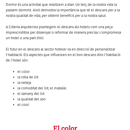
Dormir és una activitat que realitzem a diari.
Un terç de la nostra vida la
passem dormint.
Això demostra la importància que té el descans per a la
nostra qualitat de vida, per obtenir beneficis per a la nostra salut.
A Criteria arquitectos plantegem el descans als hotels com una peça
imprescindible per dissenyar o reformar de manera precisa i compromesa
un hotel o una part d’ell.
El futur en el descans al sector hoteler va en direcció de personalitzar
l’habitació. Els aspectes que influeixen en el bon descans dins l’habitació
de l’hotel són:
el color
la roba de llit
la neteja
la comoditat del llit, el matalàs
el tamany del llit
la qualitat del son
el coixí
El color