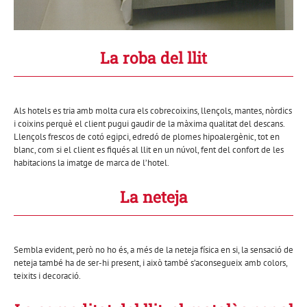
La roba del llit
Als hotels es tria amb molta cura els cobrecoixins, llençols, mantes, nòrdics
i coixins perquè el client pugui gaudir de la màxima qualitat del descans.
Llençols frescos de cotó egipci, edredó de plomes hipoalergènic, tot en
blanc, com si el client es fiqués al llit en un núvol, fent del confort de les
habitacions la imatge de marca de l’hotel.
La neteja
Sembla evident, però no ho és, a més de la neteja física en si, la sensació de
neteja també ha de ser-hi present, i això també s’aconsegueix amb colors,
teixits i decoració.