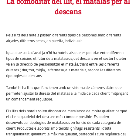
La comoditat del llit, el matalàs per al
descans
Pels llits dels hotels passen diferents tipus de persones, amb diferents
alçades, diferents pesos, en parella, individuals …
Igual que a dia d’avui, ja n’hi ha hotels als que es pot triar entre diferents
tipus de coixins, el futur dels matalassos, del descans en el sector hoteler
va en la direcció de personalitzar el matalàs, triant entre les diferents
dureses ( dur, tou, mitjà), la fermesa, els materials, segons les diferents
tipologies de descans.
També hi ha llits que funcionen amb un sistema de càmeres d’aire que
permeten ajustar la duresa del matalàs a la mida de cada client mitjançant
un comandament regulable.
Els llits dels hotels solen disposar de matalassos de molta qualitat perquè
el client gaudeixi del descans més còmode possible. Es poden
desenvolupar tipologies de matalassos en funció de cada categoria de
client. Productes elaborats amb teixits ignífugs, resistents i d’alta
transpirabilitat, garantint la màxima qualitat, perfecció i cura higiènica del