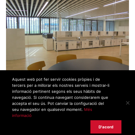
Aquest web pot fer servir cookies pròpies i de
tercers per a millorar els nostres serveis i mostrar-li
CERTIFICACIÓN WELL EN OFICINAS
informació pertinent segons els seus hàbits de
navegació. Si continua navegant considerarem que
En esta nueva arquitectura corporativa priman los criterios sostenibles a la
accepta el seu ús. Pot canviar la configuració del
hora de proyectar garantizando un ahorro de energía, agua, mejora de
seu navegador en qualsevol moment.
Més
calidad, pero sobretodo, cambiando la mentalidad: los edificios son para las
informació
personas. A raíz de estos criterios de diseño nace la certificación WELL.
D'acord
Con esta certificación se consiguen espacios de trabajo donde aumenta la