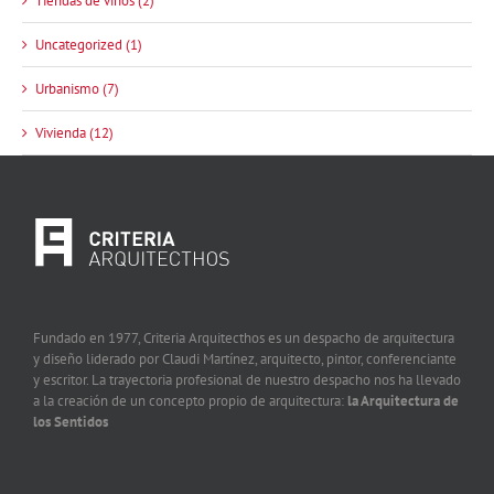
Tiendas de vinos (2)
Uncategorized (1)
Urbanismo (7)
Vivienda (12)
Fundado en 1977, Criteria Arquitecthos es un despacho de arquitectura
y diseño liderado por Claudi Martínez, arquitecto, pintor, conferenciante
y escritor. La trayectoria profesional de nuestro despacho nos ha llevado
a la creación de un concepto propio de arquitectura:
la Arquitectura de
los Sentidos