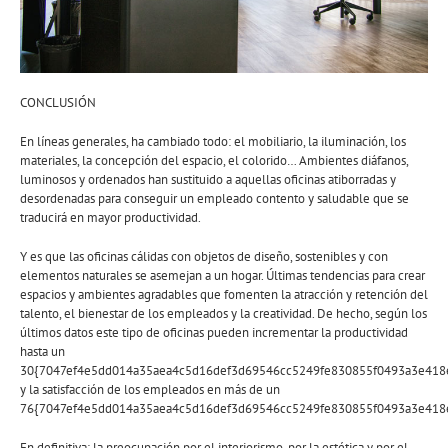
CONCLUSIÓN
En líneas generales, ha cambiado todo: el mobiliario, la iluminación, los
materiales, la concepción del espacio, el colorido… Ambientes diáfanos,
luminosos y ordenados han sustituido a aquellas oficinas atiborradas y
desordenadas para conseguir un empleado contento y saludable que se
traducirá en mayor productividad.
Y es que las oficinas cálidas con objetos de diseño, sostenibles y con
elementos naturales se asemejan a un hogar. Últimas tendencias para crear
espacios y ambientes agradables que fomenten la atracción y retención del
talento, el bienestar de los empleados y la creatividad. De hecho, según los
últimos datos este tipo de oficinas pueden incrementar la productividad
hasta un
30{7047ef4e5dd014a35aea4c5d16def3d69546cc5249fe830855f0493a3e418
y la satisfacción de los empleados en más de un
76{7047ef4e5dd014a35aea4c5d16def3d69546cc5249fe830855f0493a3e418
En definitiva: la preocupación por el interiorismo, por la estética y por el