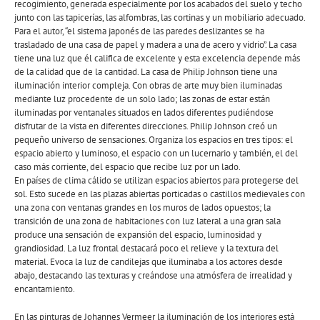
recogimiento, generada especialmente por los acabados del suelo y techo
junto con las tapicerías, las alfombras, las cortinas y un mobiliario adecuado.
Para el autor, “el sistema japonés de las paredes deslizantes se ha
trasladado de una casa de papel y madera a una de acero y vidrio”. La casa
tiene una luz que él califica de excelente y esta excelencia depende más
de la calidad que de la cantidad. La casa de Philip Johnson tiene una
iluminación interior compleja. Con obras de arte muy bien iluminadas
mediante luz procedente de un solo lado; las zonas de estar están
iluminadas por ventanales situados en lados diferentes pudiéndose
disfrutar de la vista en diferentes direcciones. Philip Johnson creó un
pequeño universo de sensaciones. Organiza los espacios en tres tipos: el
espacio abierto y luminoso, el espacio con un lucernario y también, el del
caso más corriente, del espacio que recibe luz por un lado.
En países de clima cálido se utilizan espacios abiertos para protegerse del
sol. Esto sucede en las plazas abiertas porticadas o castillos medievales con
una zona con ventanas grandes en los muros de lados opuestos; la
transición de una zona de habitaciones con luz lateral a una gran sala
produce una sensación de expansión del espacio, luminosidad y
grandiosidad. La luz frontal destacará poco el relieve y la textura del
material. Evoca la luz de candilejas que iluminaba a los actores desde
abajo, destacando las texturas y creándose una atmósfera de irrealidad y
encantamiento.
En las pinturas de Johannes Vermeer la iluminación de los interiores está