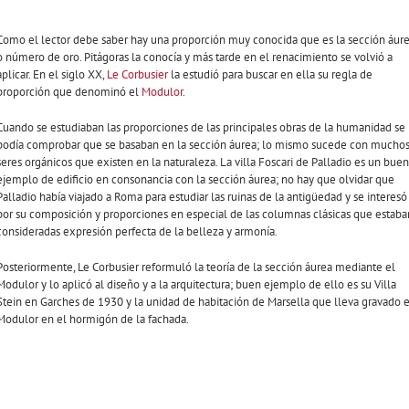
Como el lector debe saber hay una proporción muy conocida que es la sección áur
o número de oro. Pitágoras la conocía y más tarde en el renacimiento se volvió a
aplicar. En el siglo XX,
Le Corbusier
la estudió para buscar en ella su regla de
proporción que denominó el
Modulor
.
Cuando se estudiaban las proporciones de las principales obras de la humanidad se
podía comprobar que se basaban en la sección áurea; lo mismo sucede con mucho
seres orgánicos que existen en la naturaleza. La villa Foscari de Palladio es un buen
ejemplo de edificio en consonancia con la sección áurea; no hay que olvidar que
Palladio había viajado a Roma para estudiar las ruinas de la antigüedad y se interesó
por su composición y proporciones en especial de las columnas clásicas que estaba
consideradas expresión perfecta de la belleza y armonía.
Posteriormente, Le Corbusier reformuló la teoría de la sección áurea mediante el
Modulor y lo aplicó al diseño y a la arquitectura; buen ejemplo de ello es su Villa
Stein en Garches de 1930 y la unidad de habitación de Marsella que lleva gravado e
Modulor en el hormigón de la fachada.