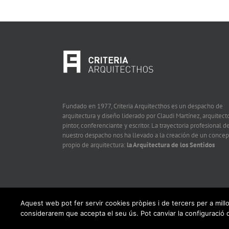
Fundado en 1977, Criteria Arquitecthos es un despacho de
arquitectura y diseño liderado por Claudi Martínez, arquitecto
pintor, conferenciante y escritor. La trayectoria profesional d
nuestro despacho nos ha llevado a la creación de un concep
propio de arquitectura:
la Arquitectura de los Sentidos
Aquest web pot fer servir cookies pròpies i de tercers per a mill
considerarem que accepta el seu ús. Pot canviar la configuraci
© Copyrigh 2019 | Todos los derechos reservados |
Política de p