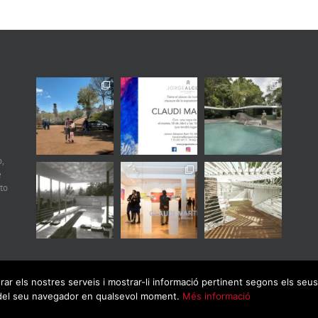
,
e
to
orar els nostres serveis i mostrar-li informació pertinent segons els se
ó del seu navegador en qualsevol moment.
Més informació
rivacidad
|
Aviso legal
|
Política de cookies