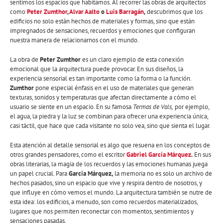
sentimos los espacios que habitamos. Al recorrer las obras de arquitectos
como
Peter Zumthor
,
Alvar Aalto
o
Luis Barragán
,
descubrimos que los
edificios no solo están hechos de materiales y formas, sino que están
impregnados de sensaciones, recuerdos y emociones que configuran
nuestra manera de relacionarnos con el mundo.
La obra de
Peter Zumthor
es un claro ejemplo de esta conexión
emocional que la arquitectura puede provocar. En sus diseños, la
experiencia sensorial es tan importante como la forma o la función.
Zumthor
pone especial énfasis en el uso de materiales que generan
texturas, sonidos y temperaturas que afectan directamente a cómo el
usuario se siente en un espacio. En su famosa
Termas de Vals,
por ejemplo,
el agua, la piedra y la luz se combinan para ofrecer una experiencia única,
casi táctil, que hace que cada visitante no solo vea, sino que sienta el lugar.
Esta atención al detalle sensorial es algo que resuena en los conceptos de
otros grandes pensadores, como el escritor
Gabriel García Márquez
.
En sus
obras literarias, la magia de los recuerdos y las emociones humanas juega
un papel crucial. Para
García Márquez,
la memoria no es solo un archivo de
hechos pasados, sino un espacio que vive y respira dentro de nosotros, y
que influye en cómo vemos el mundo. La arquitectura también se nutre de
esta idea: los edificios, a menudo, son como recuerdos materializados,
lugares que nos permiten reconectar con momentos, sentimientos y
sensaciones pasadas.