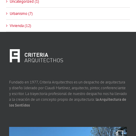
Uncategorized (1)
Urbanismo (7)
Vivienda (12)
Fundado en 1977, Criteria Arquitecthos es un despacho de arquitectura
y diseño liderado por Claudi Martínez, arquitecto, pintor, conferenciante
y escritor. La trayectoria profesional de nuestro despacho nos ha llevado
a la creación de un concepto propio de arquitectura:
la Arquitectura de
los Sentidos