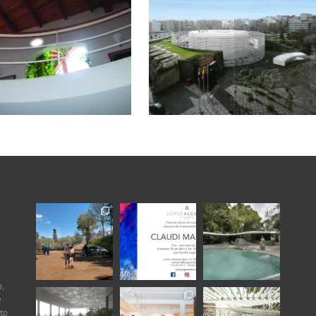
Una arquitectura de la
humildad: la emoción
de los espacios
silenciosos
,
e
to