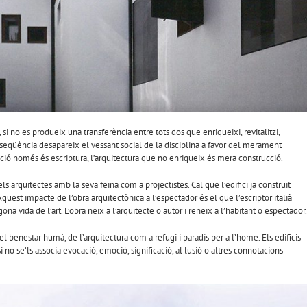
 si no es produeix una transferència entre tots dos que enriqueixi, revitalitzi,
eqüència desapareix el vessant social de la disciplina a favor del merament
nció només és escriptura, l’arquitectura que no enriqueix és mera construcció.
s arquitectes amb la seva feina com a projectistes. Cal que l’edifici ja construït
quest impacte de l’obra arquitectònica a l’espectador és el que l’escriptor italià
a vida de l’art. L’obra neix a l’arquitecte o autor i reneix a l’habitant o espectador.
l benestar humà, de l’arquitectura com a refugi i paradís per a l’home. Els edificis
no se’ls associa evocació, emoció, significació, al·lusió o altres connotacions