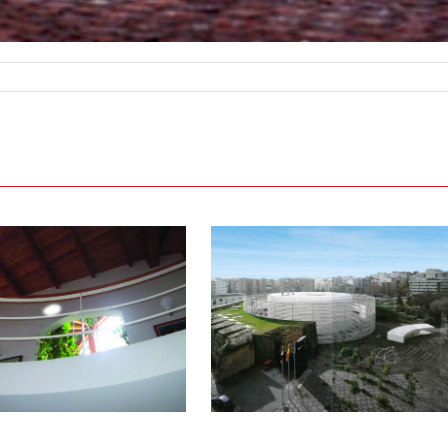
Una arquitectura de la
umilitat: l’emoció dels
espais silenciosos