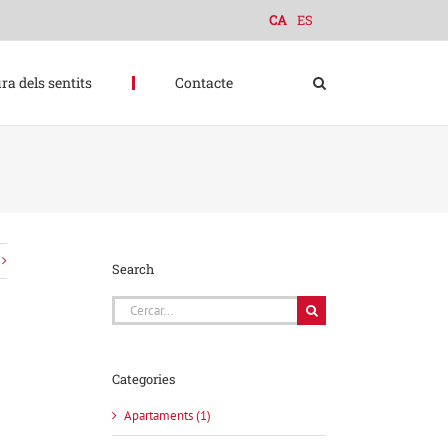
CA
ES
ra dels sentits
Contacte
Search
Cerca
…
Categories
Apartaments (1)