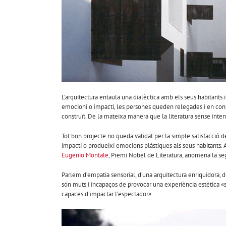
L’arquitectura entaula una dialèctica amb els seus habitants i,
emocioni o impacti, les persones queden relegades i en cons
construït. De la mateixa manera que la literatura sense inte
Tot bon projecte no queda validat per la simple satisfacció del
impacti o produeixi emocions plàstiques als seus habitants. A
Eugenio Montale
, Premi Nobel de Literatura, anomena la segon
Parlem d’empatia sensorial, d’una arquitectura enriquidora, de
són muts i incapaços de provocar una experiència estètica «si 
capaces d’impactar l’espectador».