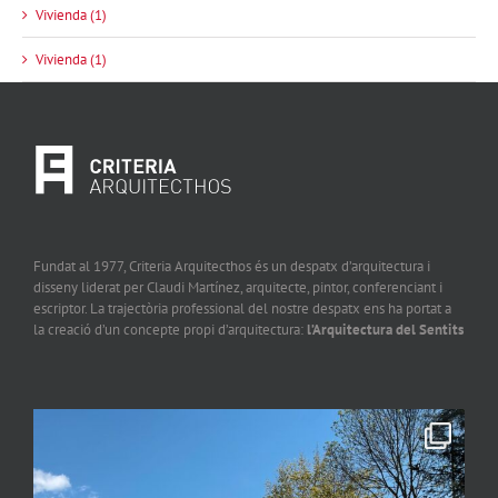
Vivienda (1)
Vivienda (1)
Fundat al 1977, Criteria Arquitecthos és un despatx d’arquitectura i
disseny liderat per Claudi Martínez, arquitecte, pintor, conferenciant i
escriptor. La trajectòria professional del nostre despatx ens ha portat a
la creació d’un concepte propi d’arquitectura:
l’Arquitectura del Sentits