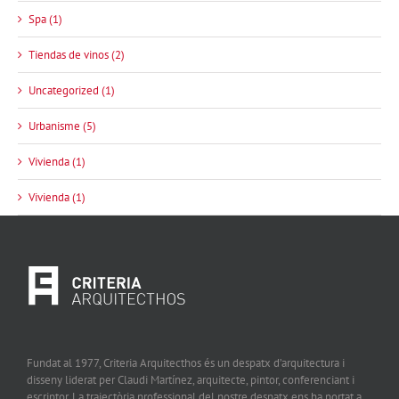
Spa (1)
Tiendas de vinos (2)
Uncategorized (1)
Urbanisme (5)
Vivienda (1)
Vivienda (1)
Fundat al 1977, Criteria Arquitecthos és un despatx d’arquitectura i
disseny liderat per Claudi Martínez, arquitecte, pintor, conferenciant i
escriptor. La trajectòria professional del nostre despatx ens ha portat a