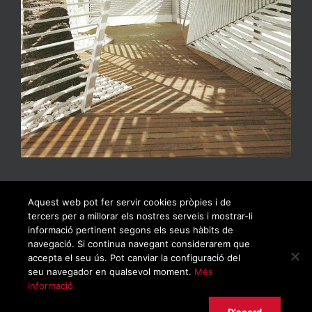
Aquest web pot fer servir cookies pròpies i de
tercers per a millorar els nostres serveis i mostrar-li
informació pertinent segons els seus hàbits de
navegació. Si continua navegant considerarem que
accepta el seu ús. Pot canviar la configuració del
seu navegador en qualsevol moment.
Més
informació
© Copyrigh 2019 | Tots els drets reservats |
Política de privacitat
|
Avís legal
|
Política de cookies