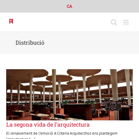
Skip
CA
to
content
Distribució
La segona vida de l’arquitectura
El renaixement de l'emoció A Criteria Arquitecthos ens plantegem