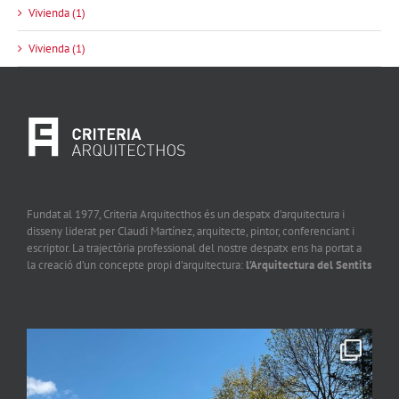
Vivienda (1)
Vivienda (1)
Fundat al 1977, Criteria Arquitecthos és un despatx d’arquitectura i
disseny liderat per Claudi Martínez, arquitecte, pintor, conferenciant i
escriptor. La trajectòria professional del nostre despatx ens ha portat a
la creació d’un concepte propi d’arquitectura:
l’Arquitectura del Sentits