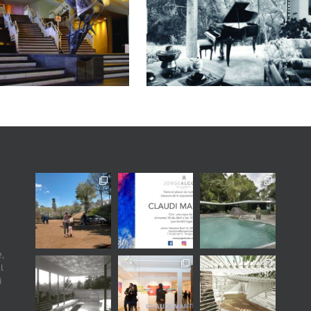
ARQUITECTURA.
Introducció al disseny
arquitectònic (Part 1)
,
l
i