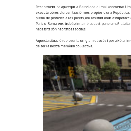
Recentment ha aparegut a Barcelona el mal anomenat Urban
executa obres d’urbanització més pròpies d’una República, 
plena de pintades a les parets, ara assistint amb estupefacci
París o Roma ens trobéssim amb aquest panorama? Lluitar c
necessita són habitatges socials.
Aquesta situació representa un gran retrocés i per això animo
de ser la nostra memòria col·lectiva.