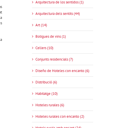
Arquitectura de los sentidos (1)
as
at
Arquitectura dels sentits (44)
 a
es
Art (14)
Botigues de vins (1)
xa
Cellers (10)
Conjunts residencials (7)
Diseño de Hoteles con encanto (6)
Distribució (6)
Habitatge (10)
Hoteles rurales (6)
Hoteles rurales con encanto (2)
Hotels rurals amb encant (24)