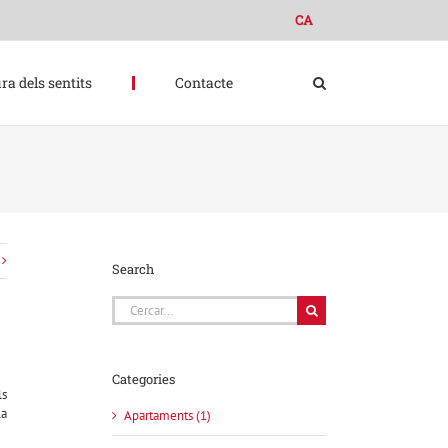
CA
ra dels sentits
Contacte
Search
Cerca
…
Categories
ls
la
Apartaments (1)