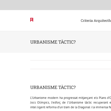
Skip
to
content
Criteria Arquitect
URBANISME TÀCTIC?
URBANISME TÀCTIC?
L’Urbanisme modern ha progressat mitjançant els Plans d’
Jocs Olímpics, l’esforç de l’Urbanisme tàctic recuperant e
intel·ligent reforma d’un tram de la Diagonal i la immensa fe