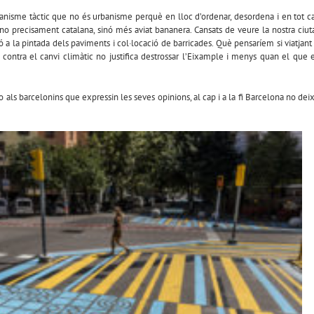
isme tàctic que no és urbanisme perquè en lloc d’ordenar, desordena i en tot c
no precisament catalana, sinó més aviat bananera. Cansats de veure la nostra ciut
ó a la pintada dels paviments i col·locació de barricades. Què pensaríem si viatjant
ontra el canvi climàtic no justifica destrossar l’Eixample i menys quan el que 
 als barcelonins que expressin les seves opinions, al cap i a la fi Barcelona no dei