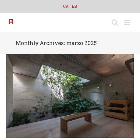
Skip
CA
ES
to
content
Monthly Archives:
marzo 2025