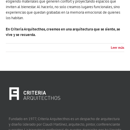
eligiendo materiales que generen confort y proyectando espacios que
inviten al bienestar. Al hacerlo, no solo creamos lugares funcionales, sino
experiencias que quedan grabadas en la memoria emocional de quienes
los habitan.
En Criteria Arquitecthos, creemos en una arquitectura que se siente, se
vive y se recuerda.
Leer más
Fundado en 1977, Criteria Arquitecthos es un despacho de arquitectura
y diseño liderado por Claudi Martínez, arquitecto, pintor, conferenciante
y escritor. La trayectoria profesional de nuestro despacho nos ha llevado