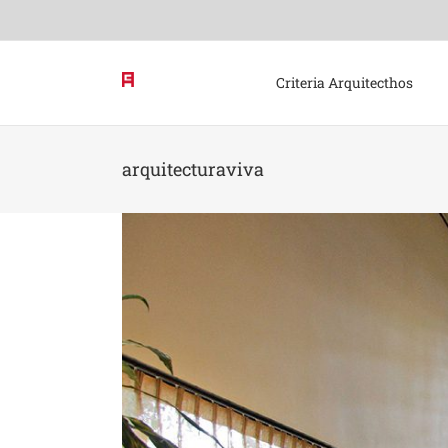
Skip
to
content
Criteria Arquitecthos
arquitecturaviva