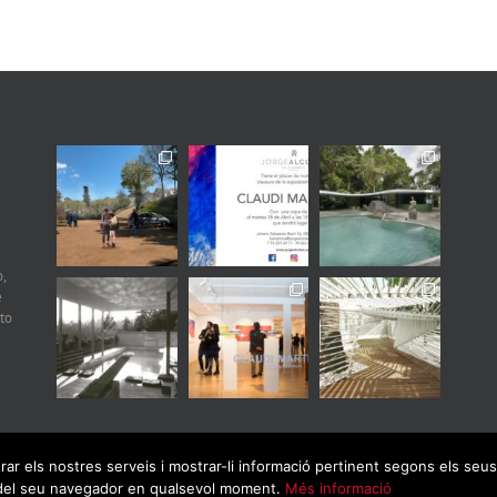
,
e
to
orar els nostres serveis i mostrar-li informació pertinent segons els se
ó del seu navegador en qualsevol moment.
Més informació