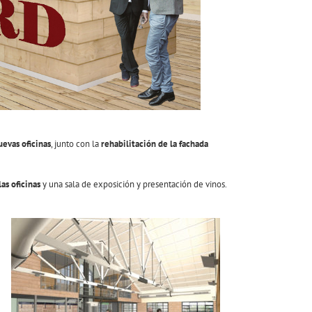
uevas oficinas
, junto con la
rehabilitación de la fachada
as oficinas
y una sala de exposición y presentación de vinos.