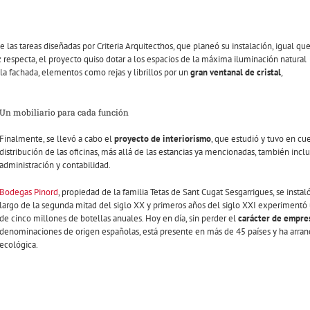
las tareas diseñadas por Criteria Arquitecthos, que planeó su instalación, igual qu
z respecta, el proyecto quiso dotar a los espacios de la máxima iluminación natural
 la fachada, elementos como rejas y librillos por un
gran ventanal de cristal
,
Un mobiliario para cada función
Finalmente, se llevó a cabo el
proyecto de interiorismo
, que estudió y tuvo en cu
distribución de las oficinas, más allá de las estancias ya mencionadas, también incluye
administración y contabilidad.
Bodegas Pinord
, propiedad de la familia Tetas de Sant Cugat Sesgarrigues, se insta
largo de la segunda mitad del siglo XX y primeros años del siglo XXI experimentó
de cinco millones de botellas anuales. Hoy en día, sin perder el
carácter de empres
denominaciones de origen españolas, está presente en más de 45 países y ha arra
ecológica.