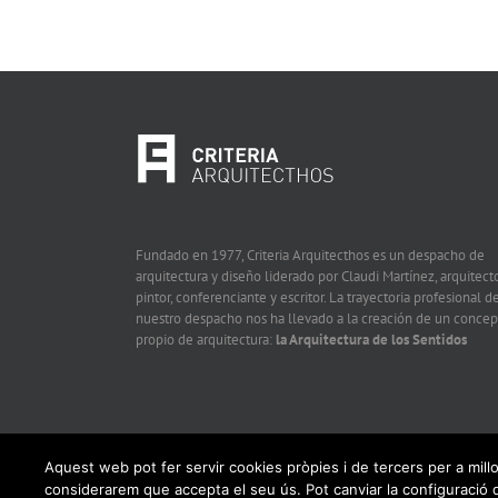
Fundado en 1977, Criteria Arquitecthos es un despacho de
arquitectura y diseño liderado por Claudi Martínez, arquitecto
pintor, conferenciante y escritor. La trayectoria profesional d
nuestro despacho nos ha llevado a la creación de un concep
propio de arquitectura:
la Arquitectura de los Sentidos
Aquest web pot fer servir cookies pròpies i de tercers per a mill
considerarem que accepta el seu ús. Pot canviar la configuraci