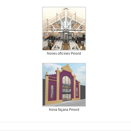
Noves oficines Pinord
Nova façana Pinord