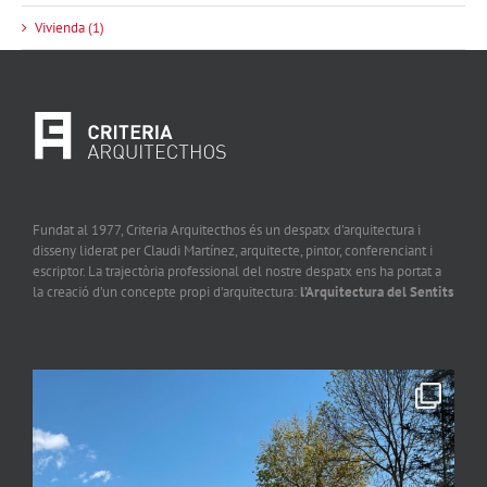
Vivienda (1)
Fundat al 1977, Criteria Arquitecthos és un despatx d’arquitectura i
disseny liderat per Claudi Martínez, arquitecte, pintor, conferenciant i
escriptor. La trajectòria professional del nostre despatx ens ha portat a
la creació d’un concepte propi d’arquitectura:
l’Arquitectura del Sentits