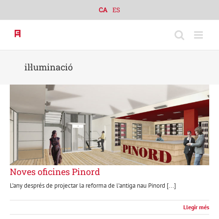
Skip
CA
ES
to
content
il·luminació
Noves oficines Pinord
L’any després de projectar la reforma de l’antiga nau Pinord [...]
Llegir més