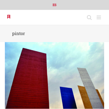
Skip
ES
to
content
pintor