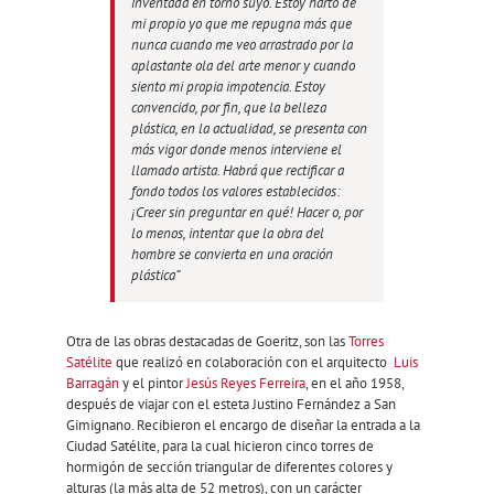
inventada en torno suyo. Estoy harto de
mi propio yo que me repugna más que
nunca cuando me veo arrastrado por la
aplastante ola del arte menor y cuando
siento mi propia impotencia. Estoy
convencido, por fin, que la belleza
plástica, en la actualidad, se presenta con
más vigor donde menos interviene el
llamado artista. Habrá que rectificar a
fondo todos los valores establecidos:
¡Creer sin preguntar en qué! Hacer o, por
lo menos, intentar que la obra del
hombre se convierta en una oración
plástica”
Otra de las obras destacadas de Goeritz, son las
Torres
Satélite
que realizó en colaboración con el arquitecto
Luis
Barragán
y el pintor
Jesús Reyes Ferreira
, en el año 1958,
después de viajar con el esteta Justino Fernández a San
Gimignano. Recibieron el encargo de diseñar la entrada a la
Ciudad Satélite, para la cual hicieron cinco torres de
hormigón de sección triangular de diferentes colores y
alturas (la más alta de 52 metros), con un carácter