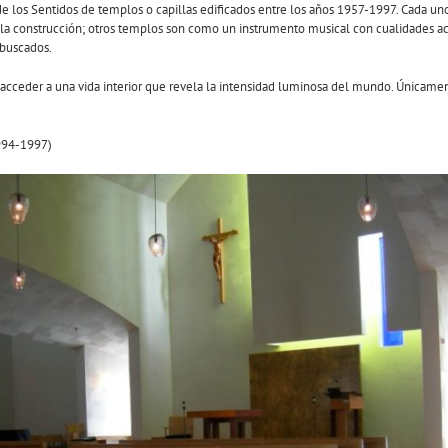
os Sentidos de templos o capillas edificados entre los años 1957-1997. Cada uno p
a la construcción; otros templos son como un instrumento musical con cualidades acú
 buscados.
r acceder a una vida interior que revela la intensidad luminosa del mundo. Única
94-1997)