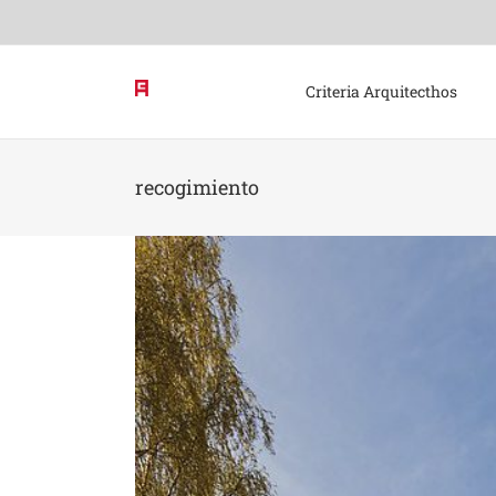
Skip
to
content
Criteria Arquitecthos
recogimiento