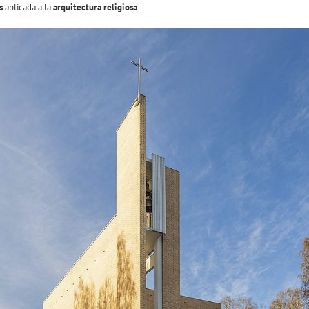
s
aplicada a la
arquitectura religiosa
.