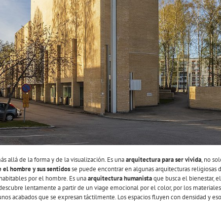
s allá de la forma y de la visualización. Es una
arquitectura para ser vivida
, no so
 el hombre y sus sentidos
se puede encontrar en algunas arquitecturas religiosas 
habitables por el hombre. Es una
arquitectura humanista
que busca el bienestar, el 
e descubre lentamente a partir de un viage emocional por el color, por los materiale
unos acabados que se expresan táctilmente. Los espacios fluyen con densidad y eso 