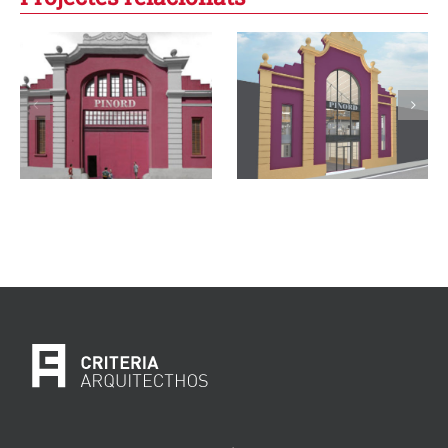
Noves oficines
Caves Portell,
Pinord
nova bodega