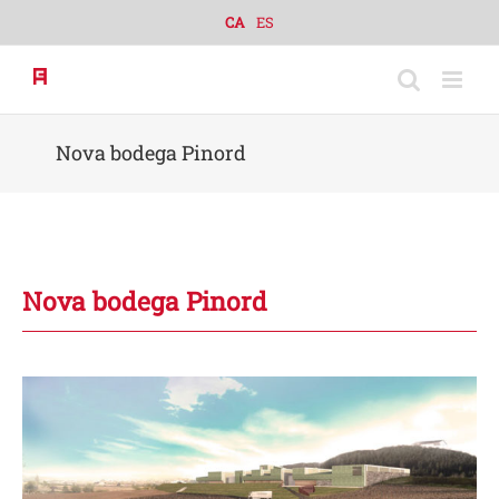
Skip
CA
ES
to
content
Nova bodega Pinord
Nova bodega Pinord