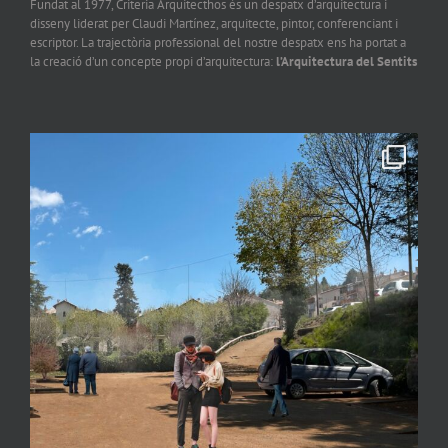
Fundat al 1977, Criteria Arquitecthos és un despatx d’arquitectura i
disseny liderat per Claudi Martínez, arquitecte, pintor, conferenciant i
escriptor. La trajectòria professional del nostre despatx ens ha portat a
la creació d’un concepte propi d’arquitectura:
l’Arquitectura del Sentits