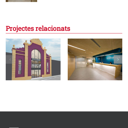
Projectes relacionats
Agència de
Oficines a la
publicitat
Diagonal de
Globalhealthcare
Barcelona