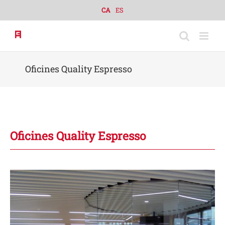
Skip
CA
ES
to
content
Oficines Quality Espresso
Oficines Quality Espresso