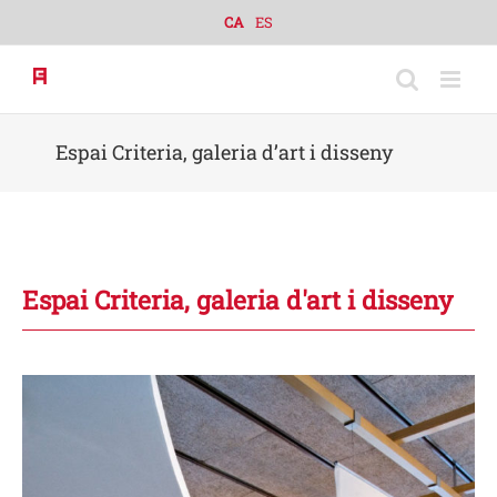
Skip
CA
ES
to
content
Espai Criteria, galeria d’art i disseny
Espai Criteria, galeria d'art i disseny