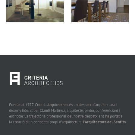
centre de estètica
l’Eixample
Fundat al 1977, Criteria Arquitecthos és un despatx d’arquitectura i
disseny liderat per Claudi Martínez, arquitecte, pintor, conferenciant i
escriptor. La trajectòria professional del nostre despatx ens ha portat a
la creació d’un concepte propi d’arquitectura:
l’Arquitectura del Sentits