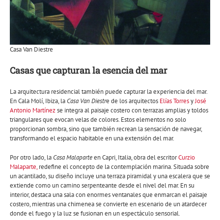
Casa Van Diestre
Casas que capturan la esencia del mar
La arquitectura residencial también puede capturar la experiencia del mar.
En Cala Molí, Ibiza, la
Casa Van Diestr
e de los arquitectos
Elías Torres
y
José
Antonio Martínez
se integra al paisaje costero con terrazas amplias y toldos
triangulares que evocan velas de colores. Estos elementos no solo
proporcionan sombra, sino que también recrean la sensación de navegar,
transformando el espacio habitable en una extensión del mar.
Por otro lado, la
Casa Malaparte
en Capri, Italia, obra del escritor
Curzio
Malaparte,
redefine el concepto de la contemplación marina. Situada sobre
un acantilado, su diseño incluye una terraza piramidal y una escalera que se
extiende como un camino serpenteante desde el nivel del mar. En su
interior, destaca una sala con enormes ventanales que enmarcan el paisaje
costero, mientras una chimenea se convierte en escenario de un atardecer
donde el fuego y la luz se fusionan en un espectáculo sensorial.