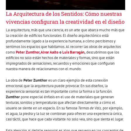
La Arquitectura de los Sentidos: Cómo nuestras
vivencias configuran la creatividad en el diseño
La arquitectura, más que una ciencia, es un arte que abarca mucho más que
la creación de edificios funcionales. El diseño arquitectónico está
profundamente ligado a la experiencia humana, a cómo percibimos y
sentimos los espacios que habitamos. Al recorrer las obras de arquitectos
como
Peter Zumthor
,
Alvar Aalto
o
Luis Barragán
,
descubrimos que los
edificios no solo están hechos de materiales y formas, sino que están
impregnados de sensaciones, recuerdos y emociones que configuran
nuestra manera de relacionarnos con el mundo.
La obra de
Peter Zumthor
es un claro ejemplo de esta conexión
emocional que la arquitectura puede provocar. En sus diseños, la
experiencia sensorial es tan importante como la forma o la función.
Zumthor
pone especial énfasis en el uso de materiales que generan
texturas, sonidos y temperaturas que afectan directamente a cómo el
usuario se siente en un espacio. En su famosa
Termas de Vals,
por ejemplo,
el agua, la piedra y la luz se combinan para ofrecer una experiencia única,
casi táctil, que hace que cada visitante no solo vea, sino que sienta el lugar.
Esta atención al detalle sensorial es algo que resuena en los conceptos de