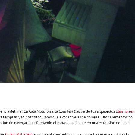
ncia del mar. En Cala Molí, Ibiza, la
Casa Van Diestr
e de los arquitectos
Elías Torres
azas amplias y toldos triangulares que evocan velas de colores. Estos elementos no
ación de navegar, transformando el espacio habitable en una extensión del mar.
itor
Curzio Malaparte,
redefine el concepto de la contemplación marina. Situada