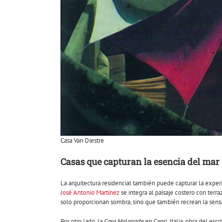
Casa Van Diestre
Casas que capturan la esencia del mar
La arquitectura residencial también puede capturar la experie
José Antonio Martínez
se integra al paisaje costero con terr
solo proporcionan sombra, sino que también recrean la sens
Por otro lado, la
Casa Malaparte
en Capri, Italia, obra del escr