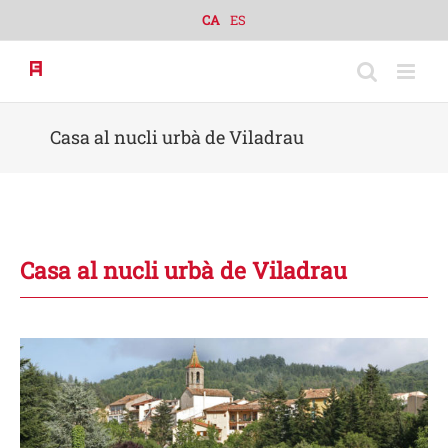
Skip
CA
ES
to
content
Casa al nucli urbà de Viladrau
Casa al nucli urbà de Viladrau