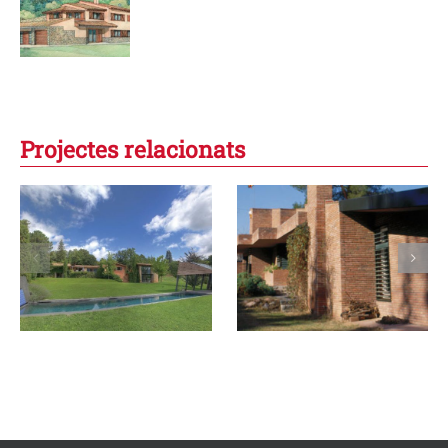
Projectes relacionats
Casa taller per a
Casa taller per a
una pintora a
un escultor a
Bellaterra
Olérdola