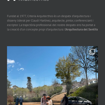
Fundat al 1977, Criteria Arquitecthos és un despatx d’arquitectura i
disseny liderat per Claudi Martínez, arquitecte, pintor, conferenciant i
escriptor. La trajectòria professional del nostre despatx ens ha portat a
la creació d’un concepte propi d’arquitectura:
l’Arquitectura del Sentits