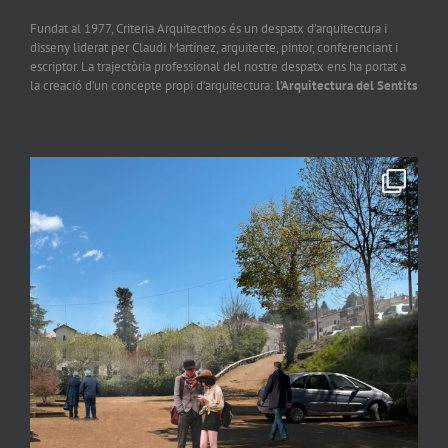
Fundat al 1977, Criteria Arquitecthos és un despatx d’arquitectura i
disseny liderat per Claudi Martínez, arquitecte, pintor, conferenciant i
escriptor. La trajectòria professional del nostre despatx ens ha portat a
la creació d’un concepte propi d’arquitectura:
l’Arquitectura del Sentits