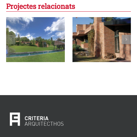
Projectes relacionats
Casa taller per a
Casa taller per a
una pintora a
un escultor a
Bellaterra
Olérdola