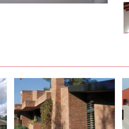
a
Casa taller per a un escultor a
Olérdola