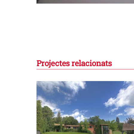
Projectes relacionats
 d’un parc
Casa taller per a una pintora 
Bellaterra