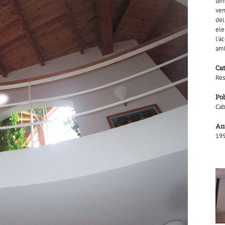
ter
ven
del
ele
l'a
amb
Ca
Res
Po
Cab
An
19