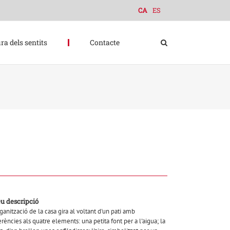
CA
ES
ra dels sentits
Contacte
eu descripció
rganització de la casa gira al voltant d'un pati amb
erències als quatre elements: una petita font per a l'aigua; la