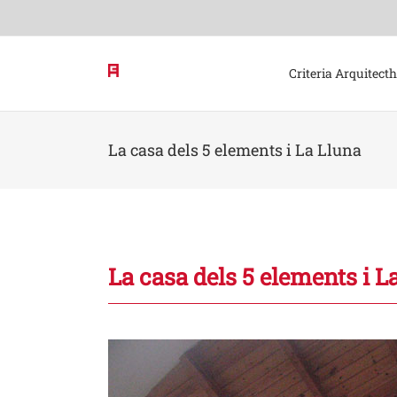
Skip
to
content
Criteria Arquitect
La casa dels 5 elements i La Lluna
La casa dels 5 elements i L