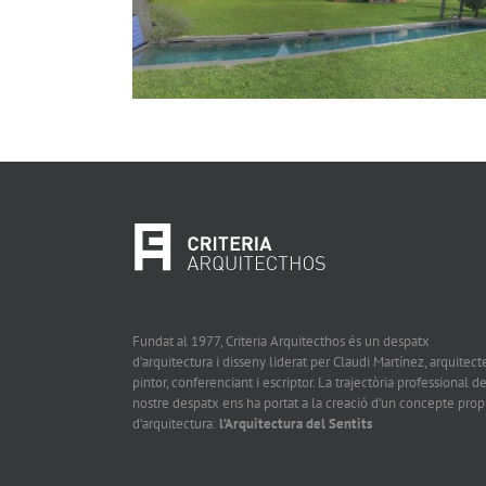
Fundat al 1977, Criteria Arquitecthos és un despatx
d’arquitectura i disseny liderat per Claudi Martínez, arquitecte
pintor, conferenciant i escriptor. La trajectòria professional de
nostre despatx ens ha portat a la creació d’un concepte prop
d’arquitectura:
l’Arquitectura del Sentits