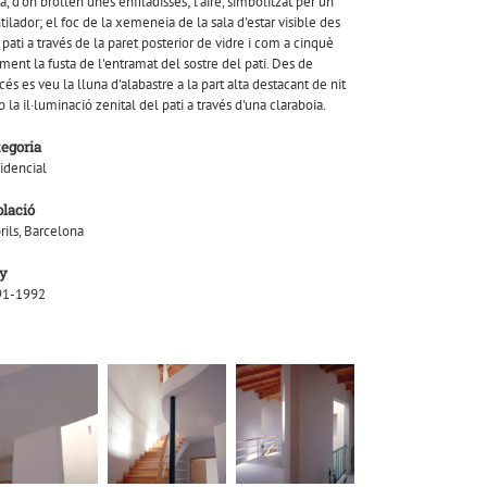
ra, d'on brollen unes enfiladisses; l'aire, simbolitzat per un
tilador; el foc de la xemeneia de la sala d'estar visible des
 pati a través de la paret posterior de vidre i com a cinquè
ment la fusta de l'entramat del sostre del pati. Des de
ccés es veu la lluna d'alabastre a la part alta destacant de nit
 la il·luminació zenital del pati a través d'una claraboia.
tegoria
idencial
blació
rils, Barcelona
y
91-1992