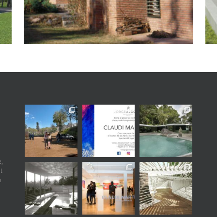
,
l
i