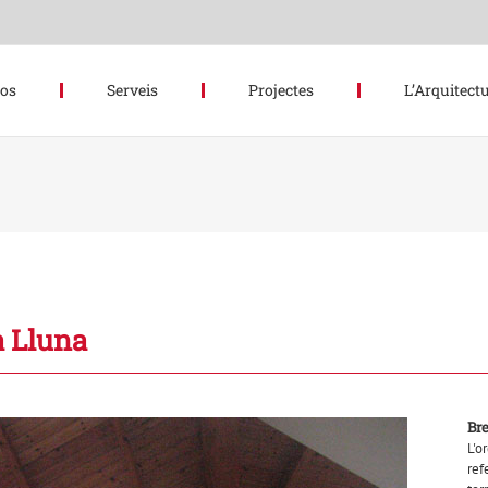
hos
Serveis
Projectes
L’Arquitectu
a Lluna
Br
L'o
ref