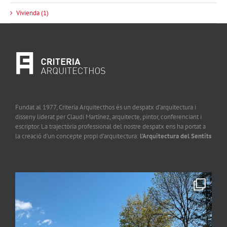
Vivienda (1)
Fundat al 1977, Criteria Arquitecthos és un despatx d’arquitectura i
disseny liderat per Claudi Martínez, arquitecte, pintor, conferenciant i
escriptor. La trajectòria professional del nostre despatx ens ha portat a
la creació d’un concepte propi d’arquitectura:
l’Arquitectura del Sentits