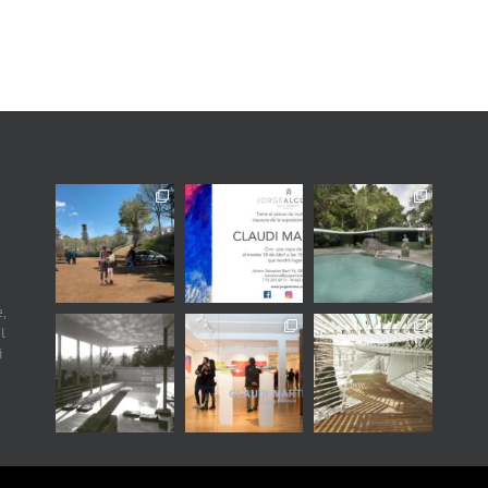
,
l
i