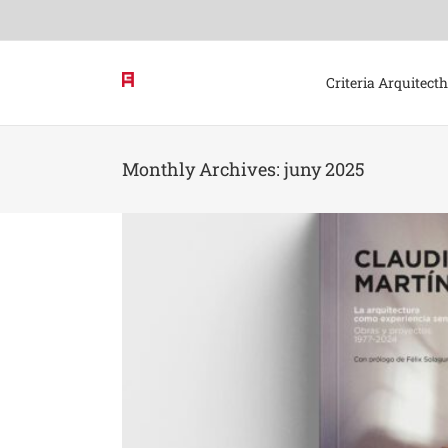
Skip
to
content
Criteria Arquitect
Monthly Archives:
juny 2025