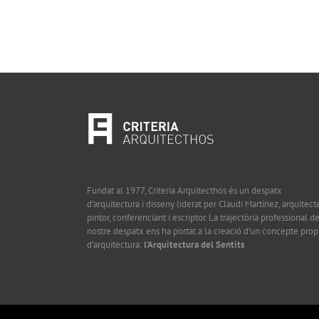
Fundat al 1977, Criteria Arquitecthos és un despatx
d’arquitectura i disseny liderat per Claudi Martínez, arquitecte
pintor, conferenciant i escriptor. La trajectòria professional de
nostre despatx ens ha portat a la creació d’un concepte prop
d’arquitectura:
l’Arquitectura del Sentits