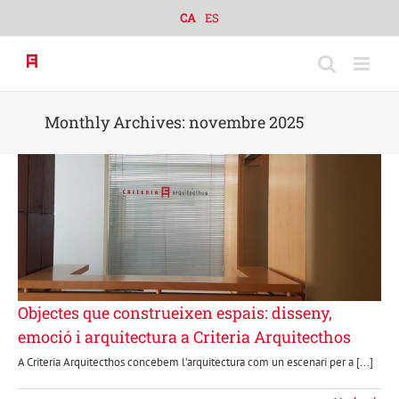
Skip
CA
ES
to
content
Monthly Archives:
novembre 2025
Objectes que construeixen espais: disseny,
emoció i arquitectura a Criteria Arquitecthos
A Criteria Arquitecthos concebem l’arquitectura com un escenari per a [...]