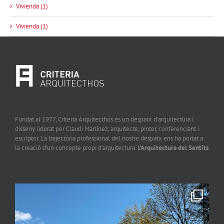
Vivienda (1)
Vivienda (1)
Fundat al 1977, Criteria Arquitecthos és un despatx d’arquitectura i
disseny liderat per Claudi Martínez, arquitecte, pintor, conferenciant i
escriptor. La trajectòria professional del nostre despatx ens ha portat a
la creació d’un concepte propi d’arquitectura:
l’Arquitectura del Sentits