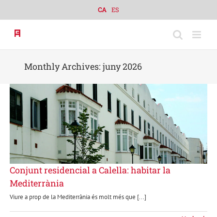
Skip
CA
ES
to
content
Monthly Archives:
juny 2026
Conjunt residencial a Calella: habitar la
Mediterrània
Viure a prop de la Mediterrània és molt més que [...]