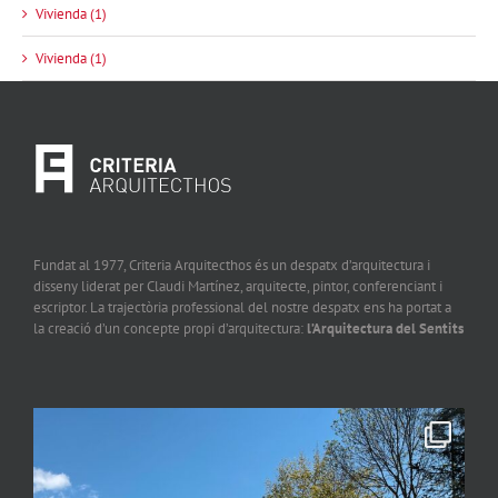
Vivienda (1)
Vivienda (1)
Fundat al 1977, Criteria Arquitecthos és un despatx d’arquitectura i
disseny liderat per Claudi Martínez, arquitecte, pintor, conferenciant i
escriptor. La trajectòria professional del nostre despatx ens ha portat a
la creació d’un concepte propi d’arquitectura:
l’Arquitectura del Sentits