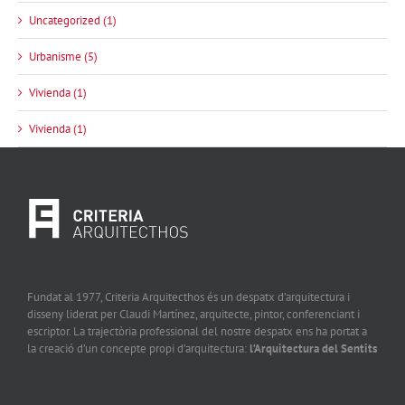
Uncategorized (1)
Urbanisme (5)
Vivienda (1)
Vivienda (1)
Fundat al 1977, Criteria Arquitecthos és un despatx d’arquitectura i
disseny liderat per Claudi Martínez, arquitecte, pintor, conferenciant i
escriptor. La trajectòria professional del nostre despatx ens ha portat a
la creació d’un concepte propi d’arquitectura:
l’Arquitectura del Sentits